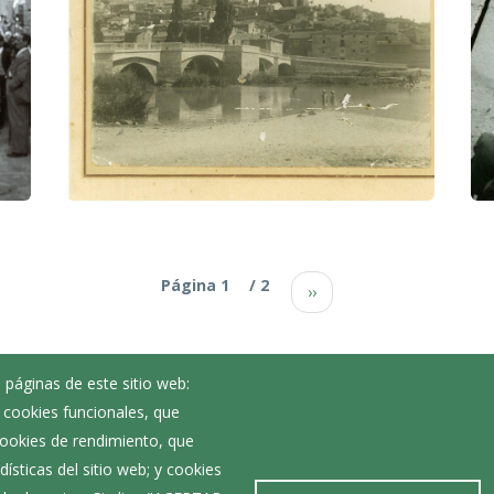
Paginación
Página 1
/ 2
››
 páginas de este sitio web:
; cookies funcionales, que
Noticias
 cookies de rendimiento, que
Eventos
ísticas del sitio web; y cookies
Corporación Municipal